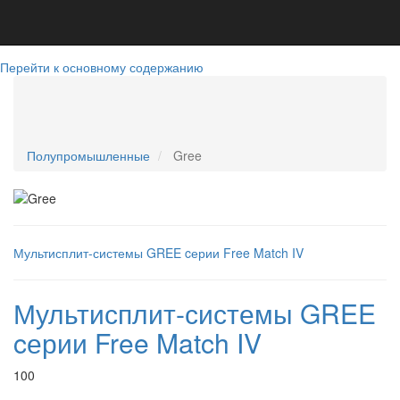
Перейти к основному содержанию
+79781394500
sevcond@yandex.ru
Telegram
WatsApp
+79781394500
Полупромышленные
Gree
Мультисплит-системы GREE cерии Free Match IV
Мультисплит-системы GREE
cерии Free Match IV
100