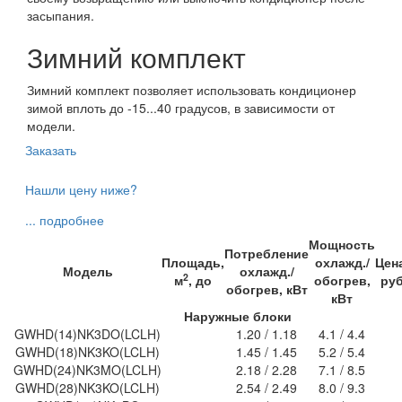
засыпания.
Зимний комплект
Зимний комплект позволяет использовать кондиционер
зимой вплоть до -15...40 градусов, в зависимости от
модели.
Заказать
Нашли цену ниже?
... подробнее
Мощность
Потребление
Площадь,
охлажд./
Цен
Модель
охлажд./
2
м
, до
обогрев,
ру
обогрев, кВт
кВт
Наружные блоки
GWHD(14)NK3DO(LCLH)
1.20 / 1.18
4.1 / 4.4
GWHD(18)NK3KO(LCLH)
1.45 / 1.45
5.2 / 5.4
GWHD(24)NK3MO(LCLH)
2.18 / 2.28
7.1 / 8.5
GWHD(28)NK3KO(LCLH)
2.54 / 2.49
8.0 / 9.3