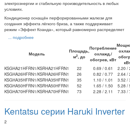
электроэнергии и стабильную производительность в любых
условиях.
Кондиционер оснащён перфорированными жалюзи для
создания эффекта лёгкого бриза, а также поддерживает
режим «Эффект Коанда», который равномерно распределяет
... подробнее
Мощн
Потребление
Площадь,
охлаж
Модель
охлажд./
2
м
, до
обогр
обогрев, кВт
кВ
KSGHA21HFRN1/KSRHA21HFRN1
22
0.69 / 0.61
2.20 /
KSGHA26HFRN1/KSRHA26HFRN1
26
0.82 / 0.77
2.64 /
KSGHA35HFRN1/KSRHA35HFRN1
35
1.10 / 1.01
3.52 /
KSGHA50HFRN1/KSRHA50HFRN1
52
1.65 / 1.50
5.28 /
KSGHA70HFRN1/KSRHA70HFRN1
73
2.28 / 2.11
7.33 /
Kentatsu серии Haruki Inverter
2