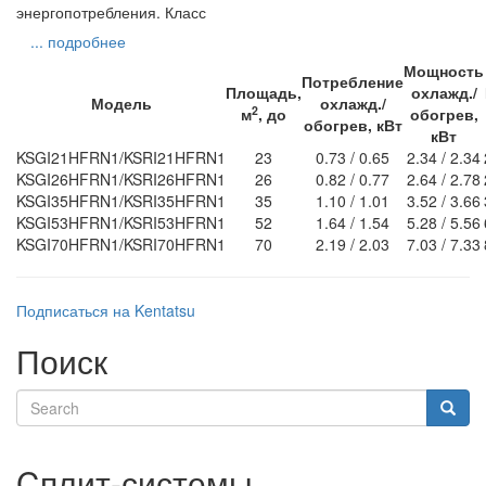
энергопотребления. Класс
... подробнее
Мощность
Потребление
Площадь,
охлажд./
Модель
охлажд./
2
м
, до
обогрев,
обогрев, кВт
кВт
KSGI21HFRN1/KSRI21HFRN1
23
0.73 / 0.65
2.34 / 2.34
KSGI26HFRN1/KSRI26HFRN1
26
0.82 / 0.77
2.64 / 2.78
KSGI35HFRN1/KSRI35HFRN1
35
1.10 / 1.01
3.52 / 3.66
KSGI53HFRN1/KSRI53HFRN1
52
1.64 / 1.54
5.28 / 5.56
KSGI70HFRN1/KSRI70HFRN1
70
2.19 / 2.03
7.03 / 7.33
Подписаться на Kentatsu
Поиск
Search
Searc
Cплит-системы