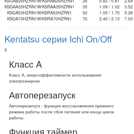
KSGAB26HZRN1W/KSRAB26HZRN1
26
0.82 / 0.81
2.64 
KSGAA35HZRN1W/KSRAA35HZRN1
35
1.09 / 1.02
3.52 
KSGA53HZRN1W/KSRA53HZRN1
52
1.55 / 1.75
5.28 
KSGA70HZRN1W/KSRA70HZRN1
70
2.40 / 2.13
7.03 
Kentatsu серии Ichi On/Off
5
Класс A
Класс А, энергоэффективности использования
электроэнергии
Автоперезапуск
Автоперезапуск - функция восстановления прежнего
режима работы после сбоя питания или конца цикла
работы.
Функция таймер