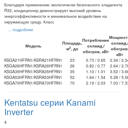
Благодаря применению экологически безопасного хладагента
R32, кондиционер демонстрирует высокий уровень
энергоэффективности и минимальное воздействие на
окружающую среду. Класс
... подробнее
Мощност
Потребление
Площадь,
охлажд.
Модель
охлажд./
2
м
, до
обогрев
обогрев, кВт
кВт
KSGA21HFRN1/KSRA21HFRN1
23
0.73 / 0.65
2.34 / 2.3
KSGA26HFRN1/KSRA26HFRN1
26
0.82 / 0.77
2.64 / 2.7
KSGA35HFRN1/KSRA35HFRN1
35
1.10 / 1.01
3.52 / 3.6
KSGA53HFRN1/KSRA53HFRN1
52
1.64 / 1.54
5.28 / 5.5
KSGA70HFRN1/KSRA70HFRN1
70
2.19 / 2.03
7.03 / 7.3
Kentatsu серии Kanami
Inverter
4