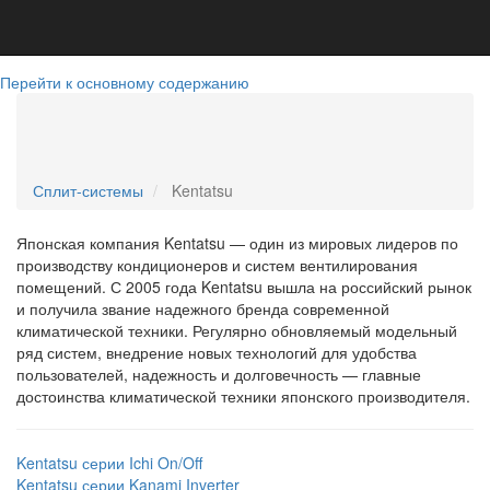
Перейти к основному содержанию
+79781394500
sevcond@yandex.ru
Telegram
WatsApp
+79781394500
Сплит-системы
Kentatsu
Японская компания Kentatsu — один из мировых лидеров по
производству кондиционеров и систем вентилирования
помещений. С 2005 года Kentatsu вышла на российский рынок
и получила звание надежного бренда современной
климатической техники. Регулярно обновляемый модельный
ряд систем, внедрение новых технологий для удобства
пользователей, надежность и долговечность — главные
достоинства климатической техники японского производителя.
Kentatsu серии Ichi On/Off
Kentatsu серии Kanami Inverter