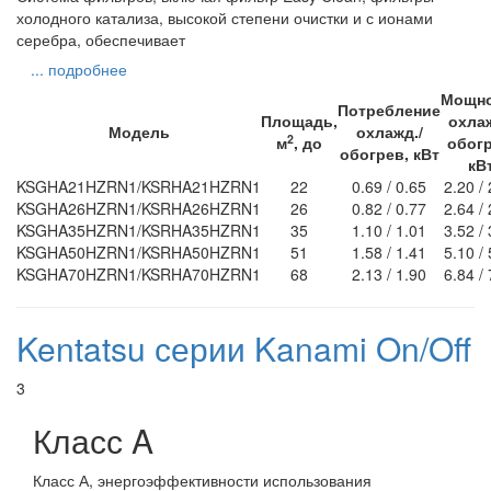
холодного катализа, высокой степени очистки и с ионами
серебра, обеспечивает
... подробнее
Мощн
Потребление
Площадь,
охлаж
Модель
охлажд./
2
м
, до
обогр
обогрев, кВт
кВ
KSGHA21HZRN1/KSRHA21HZRN1
22
0.69 / 0.65
2.20 /
KSGHA26HZRN1/KSRHA26HZRN1
26
0.82 / 0.77
2.64 /
KSGHA35HZRN1/KSRHA35HZRN1
35
1.10 / 1.01
3.52 /
KSGHA50HZRN1/KSRHA50HZRN1
51
1.58 / 1.41
5.10 /
KSGHA70HZRN1/KSRHA70HZRN1
68
2.13 / 1.90
6.84 /
Kentatsu серии Kanami On/Off
3
Класс A
Класс А, энергоэффективности использования