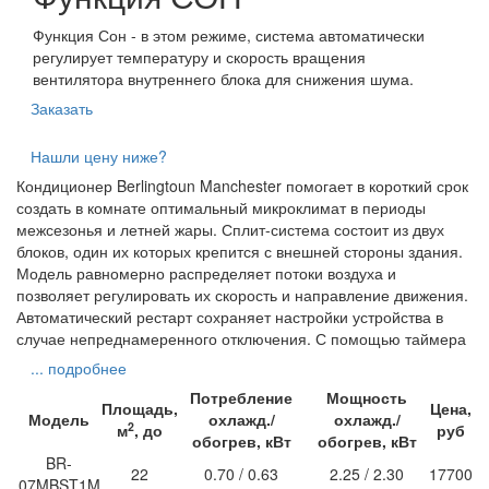
Функция Сон - в этом режиме, система автоматически
регулирует температуру и скорость вращения
вентилятора внутреннего блока для снижения шума.
Заказать
Нашли цену ниже?
Кондиционер Berlingtoun Manchester помогает в короткий срок
создать в комнате оптимальный микроклимат в периоды
межсезонья и летней жары. Сплит-система состоит из двух
блоков, один их которых крепится с внешней стороны здания.
Модель равномерно распределяет потоки воздуха и
позволяет регулировать их скорость и направление движения.
Автоматический рестарт сохраняет настройки устройства в
случае непреднамеренного отключения. С помощью таймера
... подробнее
Потребление
Мощность
Площадь,
Цена,
Модель
охлажд./
охлажд./
2
м
, до
руб
обогрев, кВт
обогрев, кВт
BR-
22
0.70 / 0.63
2.25 / 2.30
17700
07MBST1M