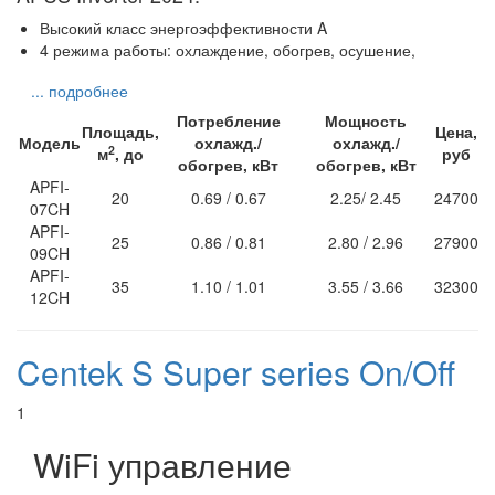
Высокий класс энергоэффективности A
4 режима работы: охлаждение, обогрев, осушение,
... подробнее
Потребление
Мощность
Площадь,
Цена,
Модель
охлажд./
охлажд./
2
м
, до
руб
обогрев, кВт
обогрев, кВт
APFI-
20
0.69 / 0.67
2.25/ 2.45
24700
07CH
APFI-
25
0.86 / 0.81
2.80 / 2.96
27900
09CH
APFI-
35
1.10 / 1.01
3.55 / 3.66
32300
12CH
Centek S Super series On/Off
1
WiFi управление