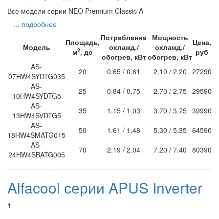
Все модели серии NEO Premium Classic A
... подробнее
Потребление
Мощность
Площадь,
Цена,
Модель
охлажд./
охлажд./
2
м
, до
руб
обогрев, кВт
обогрев, кВт
AS-
20
0.65 / 0.61
2.10 / 2.20
27290
07HW4SYDTG035
AS-
25
0.84 / 0.75
2.70 / 2.75
29590
10HW4SYDTG5
AS-
35
1.15 / 1.03
3.70 / 3.75
39990
13HW4SVDTG5
AS-
50
1.61 / 1.48
5.30 / 5.35
64590
18HW4SMATG015
AS-
70
2.19 / 2.04
7.20 / 7.40
80390
24HW4SBATG005
Alfacool серии APUS Inverter
1