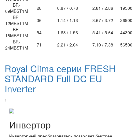
BR-
28
0.87 / 0.78
2.81 / 2.86
19500
09MBST1M
BR-
36
1.14 / 1.13
3.67 / 3.72
26900
12MBST1M
BR-
54
1.68 / 1.56
5.41 / 5.64
44300
18MBST1M
BR-
71
2.21 / 2.04
7.10 / 7.38
56500
24MBST1M
Royal Clima серии FRESH
STANDARD Full DC EU
Inverter
1
Инвертор
Инверторный преобразователь позволяет быстрее