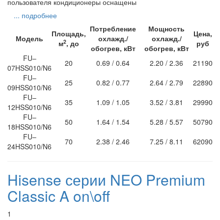
пользователя кондиционеры оснащены
... подробнее
Потребление
Мощность
Площадь,
Цена,
Модель
охлажд./
охлажд./
2
м
, до
руб
обогрев, кВт
обогрев, кВт
FU–
20
0.69 / 0.64
2.20 / 2.36
21190
07HSS010/N6
FU–
25
0.82 / 0.77
2.64 / 2.79
22890
09HSS010/N6
FU–
35
1.09 / 1.05
3.52 / 3.81
29990
12HSS010/N6
FU–
50
1.64 / 1.54
5.28 / 5.57
50790
18HSS010/N6
FU–
70
2.38 / 2.46
7.25 / 8.11
62090
24HSS010/N6
Hisense серии NEO Premium
Classic A on\off
1