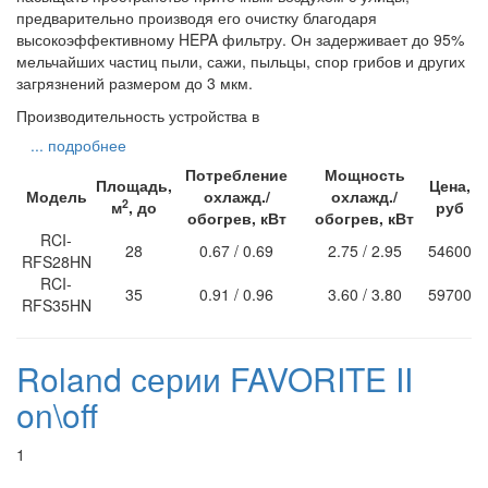
предварительно производя его очистку благодаря
высокоэффективному HEPA фильтру. Он задерживает до 95%
мельчайших частиц пыли, сажи, пыльцы, спор грибов и других
загрязнений размером до 3 мкм.
Производительность устройства в
... подробнее
Потребление
Мощность
Площадь,
Цена,
Модель
охлажд./
охлажд./
2
м
, до
руб
обогрев, кВт
обогрев, кВт
RCI-
28
0.67 / 0.69
2.75 / 2.95
54600
RFS28HN
RCI-
35
0.91 / 0.96
3.60 / 3.80
59700
RFS35HN
Roland серии FAVORITE II
on\off
1