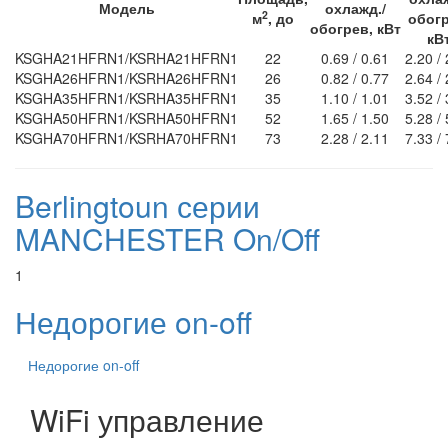
Модель
охлажд./
2
м
, до
обогр
обогрев, кВт
кВ
KSGHA21HFRN1/KSRHA21HFRN1
22
0.69 / 0.61
2.20 /
KSGHA26HFRN1/KSRHA26HFRN1
26
0.82 / 0.77
2.64 /
KSGHA35HFRN1/KSRHA35HFRN1
35
1.10 / 1.01
3.52 /
KSGHA50HFRN1/KSRHA50HFRN1
52
1.65 / 1.50
5.28 /
KSGHA70HFRN1/KSRHA70HFRN1
73
2.28 / 2.11
7.33 /
Berlingtoun серии
MANCHESTER On/Off
1
Недорогие on-off
Недорогие on-off
WiFi управление