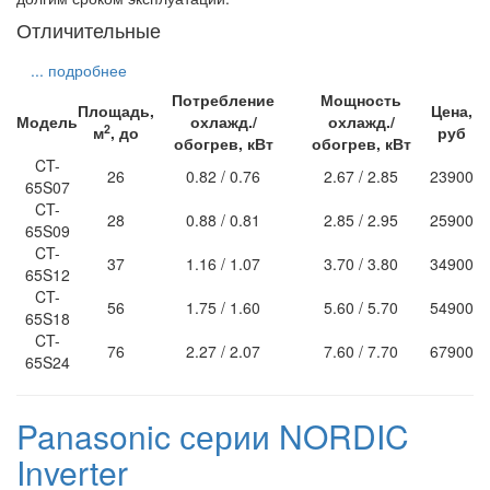
Отличительные
... подробнее
Потребление
Мощность
Площадь,
Цена,
Модель
охлажд./
охлажд./
2
м
, до
руб
обогрев, кВт
обогрев, кВт
CT-
26
0.82 / 0.76
2.67 / 2.85
23900
65S07
CT-
28
0.88 / 0.81
2.85 / 2.95
25900
65S09
CT-
37
1.16 / 1.07
3.70 / 3.80
34900
65S12
CT-
56
1.75 / 1.60
5.60 / 5.70
54900
65S18
CT-
76
2.27 / 2.07
7.60 / 7.70
67900
65S24
Panasonic серии NORDIC
Inverter