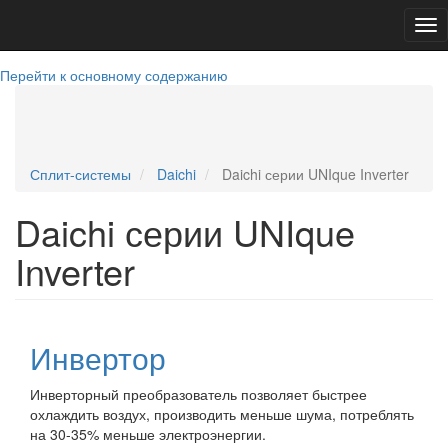
Tog
nav
Перейти к основному содержанию
+79781394500
sevcond@yandex.ru
Telegram
WatsApp
+79781394500
Сплит-системы
Daichi
Daichi серии UNIque Inverter
Daichi серии UNIque
Inverter
Инвертор
Инверторный преобразователь позволяет быстрее
охлаждить воздух, производить меньше шума, потреблять
на 30-35% меньше электроэнергии.