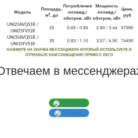
Потребление
Мощность
Площадь,
Цена,
Модель
охлажд./
охлажд./
2
м
, до
руб
обогрев, кВт
обогрев, кВт
UNI25AVQS1R /
25
0.65 / 0.80
2.80 / 3.44
57990
UNI25FVS1R
UNI35AVQS1R /
35
0.83 / 1.10
3.57 / 4.50
74490
UNI35FVS1R
НАЖМИТЕ НА ЗНАЧЕК МЕССЕНДЖЕРА КОТОРЫЙ ИСПОЛЬЗУЕТЕ И
ОТПРАВЬТЕ НАМ СООБЩЕНИЕ ПРЯМО С НЕГО
Отвечаем в мессенджера
WhatsApp
Telegram