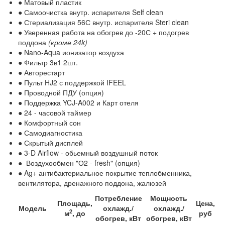
● Матовый пластик
● Самоочистка внутр. испарителя Self clean
● Стериализация 56С внутр. испарителя Steri clean
● Уверенная работа на обогрев до -20С + подогрев
поддона
(кроме 24k)
● Nano-Aqua ионизатор воздуха
● Фильтр 3в1 2шт.
● Авторестарт
● Пульт HJ2 с поддержкой IFEEL
● Проводной ПДУ (опция)
● Поддержка YCJ-A002 и Карт отеля
● 24 - часовой таймер
● Комфортный сон
● Самодиагностика
● Скрытый дисплей
● 3-D Airflow - обьемный воздушный поток
● Воздухообмен "О2 - fresh" (опция)
● Ag+ антибактериальное покрытие теплобменника,
вентилятора, дренажного поддона, жалюзей
Потребление
Мощность
Площадь,
Цена,
Модель
охлажд./
охлажд./
2
м
, до
руб
обогрев, кВт
обогрев, кВт