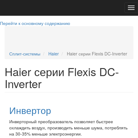
Tog
nav
Перейти к основному содержанию
+79781394500
sevcond@yandex.ru
Telegram
WatsApp
+79781394500
Сплит-системы
Haier
Haier серии Flexis DC-Inverter
Haier серии Flexis DC-
Inverter
Инвертор
Инверторный преобразователь позволяет быстрее
охлаждить воздух, производить меньше шума, потреблять
на 30-35% меньше электроэнергии.